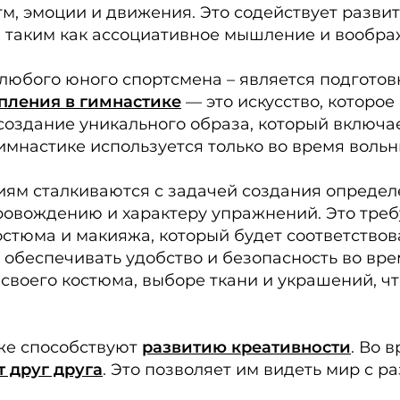
итм, эмоции и движения. Это содействует разв
, таким как ассоциативное мышление и вообра
юбого юного спортсмена – является подготовк
пления в гимнастике
— это искусство, которое
создание уникального образа, который включа
 гимнастике используется только во время вол
иям сталкиваются с задачей создания определ
ровождению и характеру упражнений. Это тре
стюма и макияжа, который будет соответствова
 и обеспечивать удобство и безопасность во вр
своего костюма, выборе ткани и украшений, чт
кже способствуют
развитию креативности
. Во 
 друг друга
. Это позволяет им видеть мир с р