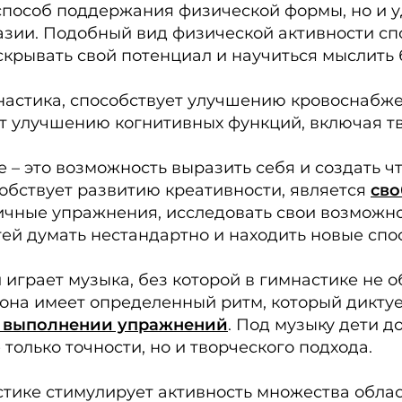
 способ поддержания физической формы, но и у
азии. Подобный вид физической активности сп
скрывать свой потенциал и научиться мыслить 
мнастика, способствует улучшению кровоснабж
ет улучшению когнитивных функций, включая 
– это возможность выразить себя и создать ч
собствует развитию креативности, является
сво
ичные упражнения, исследовать свои возможно
тей думать нестандартно и находить новые сп
играет музыка, без которой в гимнастике не 
она имеет определенный ритм, который диктуе
в выполнении упражнений
. Под музыку дети 
только точности, но и творческого подхода.
ике стимулирует активность множества област