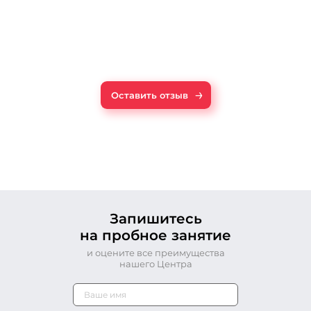
д
п
Ч
о
г
в
→
Оставить отзыв
Запишитесь
на пробное занятие
и оцените все преимущества
нашего Центра