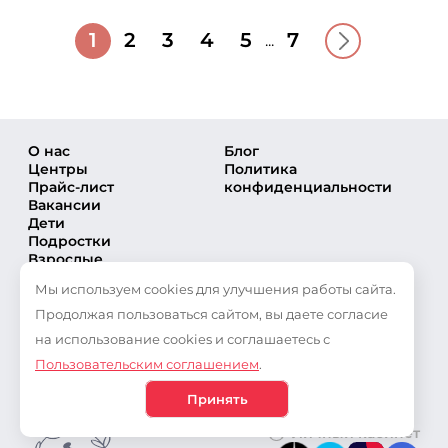
1
2
3
4
5
7
...
О нас
Блог
Центры
Политика
Прайс-лист
конфиденциальности
Вакансии
Дети
Подростки
Взрослые
Направления
Мы используем cookies для улучшения работы сайта.
Секции
Тренеры
Продолжая пользоваться сайтом, вы даете согласие
Соревнования
на использование cookies и соглашаетесь с
Частые вопросы
Пользовательским соглашением
.
Новости
Публикации
Принять
Личный кабинет