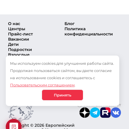
О нас
Блог
Центры
Политика
Прайс-лист
конфиденциальности
Вакансии
Дети
Подростки
Взрослые
Направления
Мы используем cookies для улучшения работы сайта.
Секции
Тренеры
Продолжая пользоваться сайтом, вы даете согласие
Соревнования
на использование cookies и соглашаетесь с
Частые вопросы
Пользовательским соглашением
.
Новости
Публикации
Принять
Личный кабинет
Copyright © 2026 Европейский