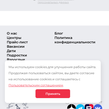
персональных данных
О нас
Блог
Центры
Политика
Прайс-лист
конфиденциальности
Вакансии
Дети
Подростки
Взрослые
Направления
Мы используем cookies для улучшения работы сайта.
Секции
Тренеры
Продолжая пользоваться сайтом, вы даете согласие
Соревнования
на использование cookies и соглашаетесь с
Частые вопросы
Пользовательским соглашением
.
Новости
Публикации
Принять
Личный кабинет