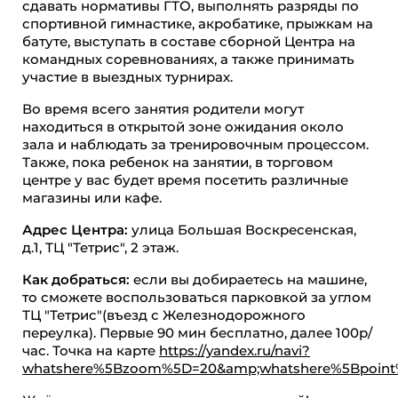
сдавать нормативы ГТО, выполнять разряды по
спортивной гимнастике, акробатике, прыжкам на
батуте, выступать в составе сборной Центра на
командных соревнованиях, а также принимать
участие в выездных турнирах.
Во время всего занятия родители могут
находиться в открытой зоне ожидания около
зала и наблюдать за тренировочным процессом.
Также, пока ребенок на занятии, в торговом
центре у вас будет время посетить различные
магазины или кафе.
Адрес Центра:
улица Большая Воскресенская,
д.1, ТЦ "Тетрис", 2 этаж.
Как добраться:
если вы добираетесь на машине,
то сможете воспользоваться парковкой за углом
ТЦ "Тетрис"(въезд с Железнодорожного
переулка). Первые 90 мин бесплатно, далее 100р/
час. Точка на карте
https://yandex.ru/navi?
whatshere%5Bzoom%5D=20&amp;whatshere%5Bpoint%5D