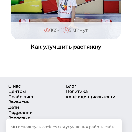
Матвеевское
+7 (495) 648-60-08
Написать в ВКонтакте
16541
5 минут
Медведково
+7 (495) 648-60-08
Написать в ВКонтакте
Как улучшить растяжку
Московский
+7 (495) 648-60-08
Написать в ВКонтакте
Мытищи
+7 (495) 648-60-08
О нас
Блог
Центры
Политика
Написать в ВКонтакте
Прайс-лист
конфиденциальности
Орехово
Вакансии
Дети
+7 (495) 648-60-08
Подростки
Написать в ВКонтакте
Взрослые
Направления
Подольск
Мы используем cookies для улучшения работы сайта.
Секции