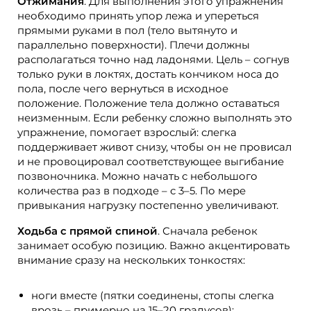
Отжимания
. Для выполнения этого упражнения
необходимо принять упор лежа и упереться
прямыми руками в пол (тело вытянуто и
параллельно поверхности). Плечи должны
располагаться точно над ладонями. Цель – согнув
только руки в локтях, достать кончиком носа до
пола, после чего вернуться в исходное
положение. Положение тела должно оставаться
неизменным. Если ребенку сложно выполнять это
упражнение, помогает взрослый: слегка
поддерживает живот снизу, чтобы он не провисал
и не провоцировал соответствующее выгибание
позвоночника. Можно начать с небольшого
количества раз в подходе – с 3–5. По мере
привыкания нагрузку постепенно увеличивают.
Ходьба с прямой спиной
. Сначала ребенок
занимает особую позицию. Важно акцентировать
внимание сразу на нескольких тонкостях:
ноги вместе (пятки соединены, стопы слегка
врозь – примерно на 15–20 градусов);