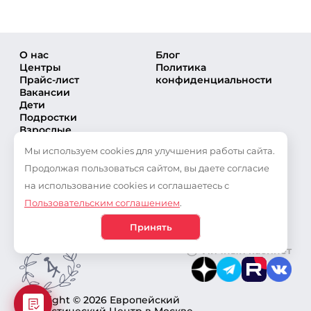
О нас
Блог
Центры
Политика
Прайс-лист
конфиденциальности
Вакансии
Дети
Подростки
Взрослые
Направления
Мы используем cookies для улучшения работы сайта.
Секции
Тренеры
Продолжая пользоваться сайтом, вы даете согласие
Соревнования
на использование cookies и соглашаетесь с
Частые вопросы
Пользовательским соглашением
.
Новости
Публикации
Принять
Личный кабинет
Copyright © 2026 Европейский