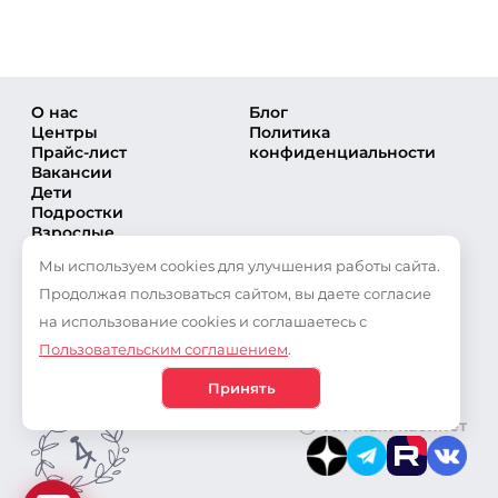
О нас
Блог
Центры
Политика
Прайс-лист
конфиденциальности
Вакансии
Дети
Подростки
Взрослые
Направления
Мы используем cookies для улучшения работы сайта.
Секции
Тренеры
Продолжая пользоваться сайтом, вы даете согласие
Соревнования
на использование cookies и соглашаетесь с
Частые вопросы
Пользовательским соглашением
.
Новости
Публикации
Принять
Личный кабинет