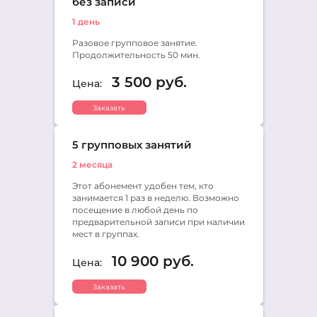
без записи
+7 (495) 648-60-08
Написать в ВКонтакте
1 день
Черемушки
Разовое групповое занятие.
Продолжительность 50 мин.
+7 (495) 648-60-08
Написать в ВКонтакте
3 500 руб.
Цена:
Чертаново
Заказать
+7 (495) 648-60-08
Написать в ВКонтакте
5 групповых занятий
Южнопортовый
2 месяца
+7 (495) 648-60-08
Этот абонемент удобен тем, кто
Написать в ВКонтакте
занимается 1 раз в неделю. Возможно
OREXIS (подростки и
посещение в любой день по
предварительной записи при наличии
взрослые, welcome!)
мест в группах.
+7 (495) 648-60-08
10 900 руб.
Написать в ВКонтакте
Цена:
Заказать