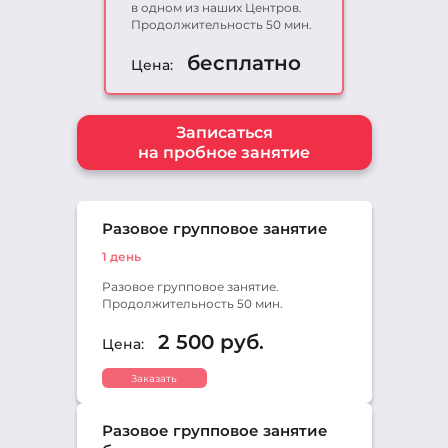
в одном из наших Центров.
Подольск
Продолжительность 50 мин.
+7 (495) 648-60-08
бесплатно
Цена:
Написать в ВКонтакте
Северный
+7 (495) 648-60-08
Записаться
на пробное занятие
Написать в ВКонтакте
Сетунь
+7 (495) 648-60-08
Разовое групповое занятие
Написать в ВКонтакте
1 день
Сосенское
Разовое групповое занятие.
+7 (495) 648-60-08
Продолжительность 50 мин.
Написать в ВКонтакте
2 500 руб.
Цена:
Троицк
+7 (495) 648-60-08
Заказать
Написать в ВКонтакте
Тропарево
Разовое групповое занятие