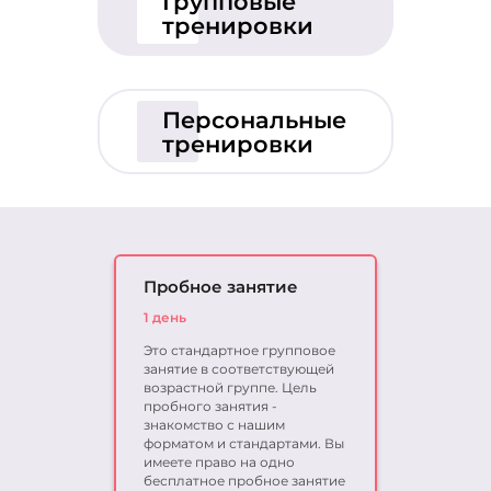
Групповые
+7 (495) 648-60-08
тренировки
Написать в ВКонтакте
Матвеевское
+7 (495) 648-60-08
Персональные
Написать в ВКонтакте
тренировки
Медведково
+7 (495) 648-60-08
Написать в ВКонтакте
Московский
+7 (495) 648-60-08
Пробное занятие
Написать в ВКонтакте
1 день
Мытищи
Это стандартное групповое
занятие в соответствующей
+7 (495) 648-60-08
возрастной группе. Цель
Написать в ВКонтакте
пробного занятия -
знакомство с нашим
Орехово
форматом и стандартами. Вы
+7 (495) 648-60-08
имеете право на одно
бесплатное пробное занятие
Написать в ВКонтакте