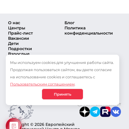
О нас
Блог
Центры
Политика
Прайс-лист
конфиденциальности
Вакансии
Дети
Подростки
Взрослые
Направления
Мы используем cookies для улучшения работы сайта.
Секции
Тренеры
Продолжая пользоваться сайтом, вы даете согласие
Соревнования
на использование cookies и соглашаетесь с
Частые вопросы
Пользовательским соглашением
.
Новости
Публикации
Принять
Личный кабинет
Copyright © 2026 Европейский