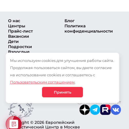
О нас
Блог
Центры
Политика
Прайс-лист
конфиденциальности
Вакансии
Дети
Подростки
Взрослые
Направления
Мы используем cookies для улучшения работы сайта.
Секции
Тренеры
Продолжая пользоваться сайтом, вы даете согласие
Соревнования
на использование cookies и соглашаетесь с
Частые вопросы
Пользовательским соглашением
.
Новости
Публикации
Принять
Личный кабинет
Copyright © 2026 Европейский
Гимнастический Центр в Москве