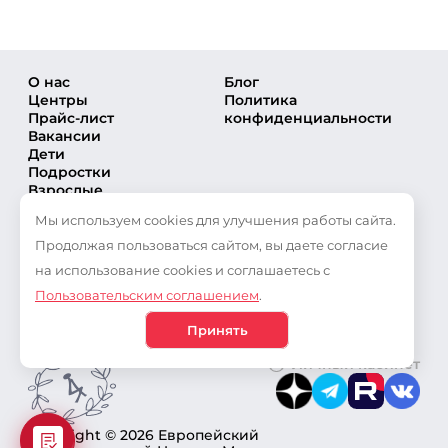
О нас
Блог
Центры
Политика
Прайс-лист
конфиденциальности
Вакансии
Дети
Подростки
Взрослые
Направления
Мы используем cookies для улучшения работы сайта.
Секции
Тренеры
Продолжая пользоваться сайтом, вы даете согласие
Соревнования
на использование cookies и соглашаетесь с
Частые вопросы
Пользовательским соглашением
.
Новости
Публикации
Принять
Личный кабинет
Copyright © 2026 Европейский