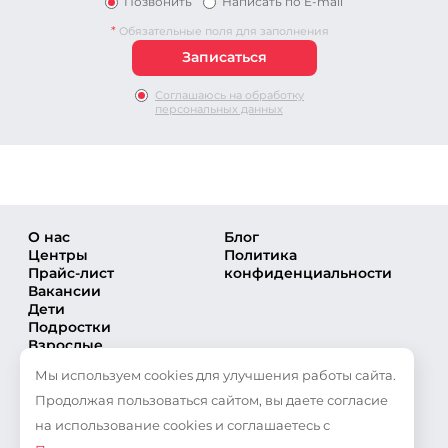
Позвонить
Написать по E-mail
*
Обязательные поля для заполнения
Соглашаюсь на обработку
персональных данных
О нас
Блог
Центры
Политика
Прайс-лист
конфиденциальности
Вакансии
Дети
Подростки
Взрослые
Направления
Мы используем cookies для улучшения работы сайта.
Секции
Тренеры
Продолжая пользоваться сайтом, вы даете согласие
Соревнования
на использование cookies и соглашаетесь с
Частые вопросы