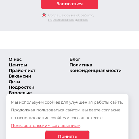
Соглашаюсь на обработку
персональных данных
О нас
Блог
Центры
Политика
Прайс-лист
конфиденциальности
Вакансии
Дети
Подростки
Взрослые
Направления
Мы используем cookies для улучшения работы сайта.
Секции
Тренеры
Продолжая пользоваться сайтом, вы даете согласие
Соревнования
на использование cookies и соглашаетесь с
Частые вопросы
Пользовательским соглашением
.
Новости
Публикации
Принять