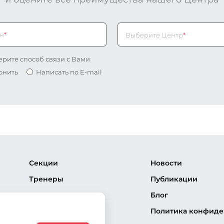
н
*
Выберите Центр*
Выберите Центр
*
рите способ связи с Вами
онить
Написать по E-mail
Секции
Новости
Тренеры
Публикации
Соревнования
Блог
Частые вопросы
Политика конфиде