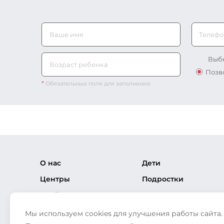
Телефо
Выбе
Позв
*
Обязательные поля для заполнения
О нас
Дети
Центры
Подростки
Прайс-лист
Взрослые
Вакансии
Направления
Мы используем cookies для улучшения работы сайта.