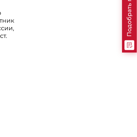
Подобрать программу
о
стник
сии,
т.