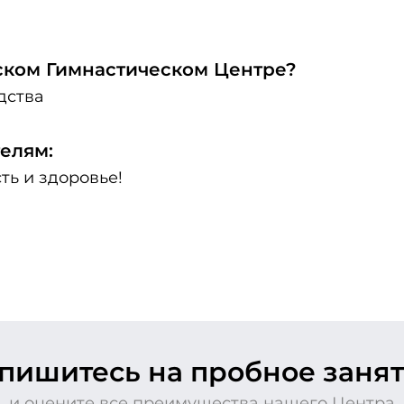
йском Гимнастическом Центре?
дства
елям:
ть и здоровье!
апишитесь
на пробное заня
и оцените все преимущества нашего Центра