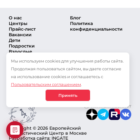
О нас
Блог
Центры
Политика
Прайс-лист
конфиденциальности
Вакансии
Дети
Подростки
Взрослые
Направления
Мы используем cookies для улучшения работы сайта.
Секции
Тренеры
Продолжая пользоваться сайтом, вы даете согласие
Соревнования
на использование cookies и соглашаетесь с
Частые вопросы
Пользовательским соглашением
.
Новости
Публикации
Принять
Личный кабинет
Copyright © 2026 Европейский
Гимнастический Центр в Москве
Разработка сайта: INGATE