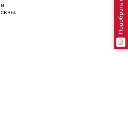
Подобрать программу
 в
сквы.