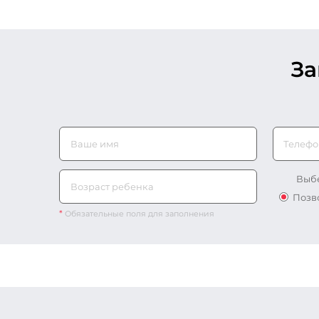
З
Телефо
Выбе
Позв
*
Обязательные поля для заполнения