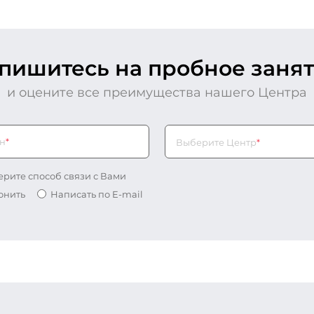
апишитесь
на пробное заня
и оцените все преимущества нашего Центра
н
*
Выберите Центр*
Выберите Центр
*
рите способ связи с Вами
онить
Написать по E-mail