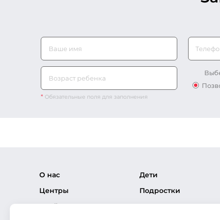
Телефо
Выбе
Позв
*
Обязательные поля для заполнения
О нас
Дети
Центры
Подростки
Прайс-лист
Взрослые