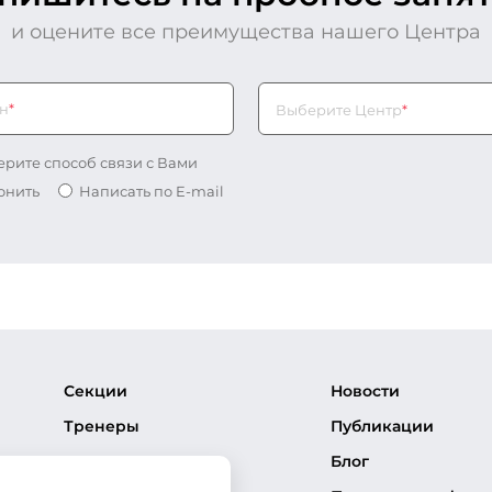
и оцените все преимущества нашего Центра
н
*
Выберите Центр*
Выберите Центр
*
рите способ связи с Вами
онить
Написать по E-mail
Секции
Новости
Тренеры
Публикации
Соревнования
Блог