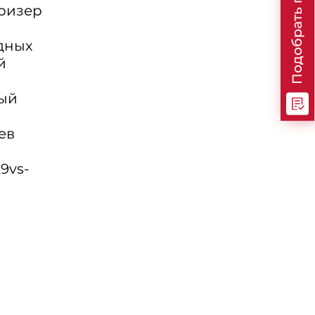
Подобрать программу
ризер
дных
й
ый
ев
X9vs-