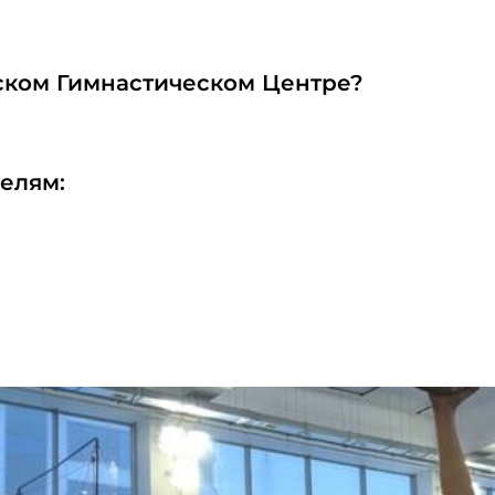
йском Гимнастическом Центре?
елям: