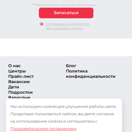
*
Обязательные поля для заполнения
Соглашаюсь на обработку
персональных данных
О нас
Блог
Центры
Политика
Прайс-лист
конфиденциальности
Вакансии
Дети
Подростки
Взрослые
Направления
Мы используем cookies для улучшения работы сайта.
Секции
Тренеры
Продолжая пользоваться сайтом, вы даете согласие
Соревнования
на использование cookies и соглашаетесь с
Частые вопросы
Пользовательским соглашением
.
Новости