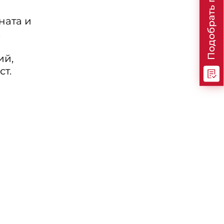
Подобрать программу
ната и
,
ий,
т.