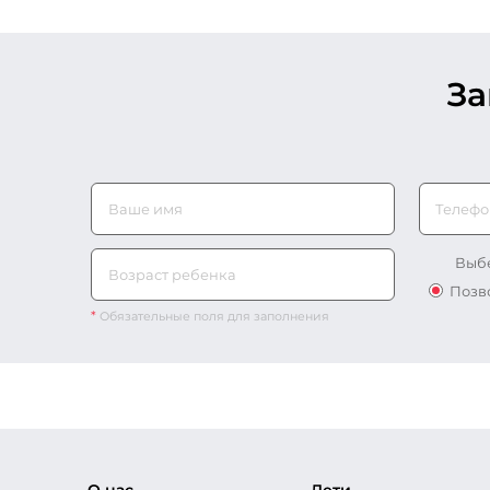
З
Телефо
Выбе
Позв
*
Обязательные поля для заполнения
О нас
Дети