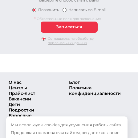
Выберите способ связи с Вами
Позвонить
Написать по E-mail
*
Обязательные поля для заполнения
Соглашаюсь на обработку
персональных данных
О нас
Блог
Центры
Политика
Прайс-лист
конфиденциальности
Вакансии
Дети
Подростки
Взрослые
Направления
Мы используем cookies для улучшения работы сайта.
Секции
Тренеры
Продолжая пользоваться сайтом, вы даете согласие
Соревнования