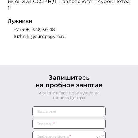
имени 3Т СССР В.Д. Павловского", "Кубок Петра
1"
Лужники
+7 (495) 648-60-08
luzhniki@europegym.ru
Запишитесь
на пробное занятие
и оцените все преимущества
нашего Центра
Телефон
*
Выберите Центр
*