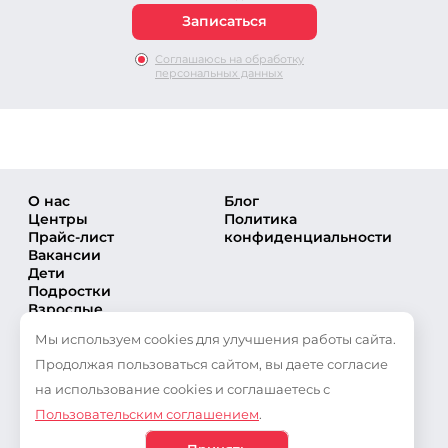
Соглашаюсь на обработку
персональных данных
О нас
Блог
Центры
Политика
Прайс-лист
конфиденциальности
Вакансии
Дети
Подростки
Взрослые
Направления
Мы используем cookies для улучшения работы сайта.
Секции
Тренеры
Продолжая пользоваться сайтом, вы даете согласие
Соревнования
на использование cookies и соглашаетесь с
Частые вопросы
Пользовательским соглашением
.
Новости
Публикации