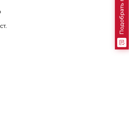
Подобрать программу
о
т.