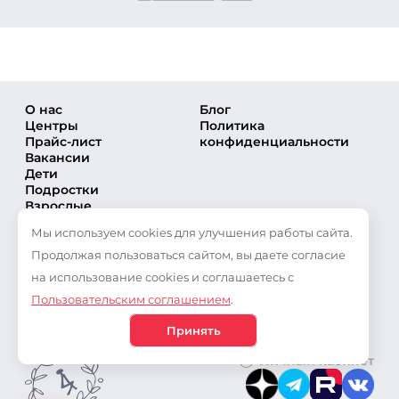
О нас
Блог
Центры
Политика
Прайс-лист
конфиденциальности
Вакансии
Дети
Подростки
Взрослые
Направления
Мы используем cookies для улучшения работы сайта.
Секции
Тренеры
Продолжая пользоваться сайтом, вы даете согласие
Соревнования
на использование cookies и соглашаетесь с
Частые вопросы
Пользовательским соглашением
.
Новости
Публикации
Принять
Личный кабинет