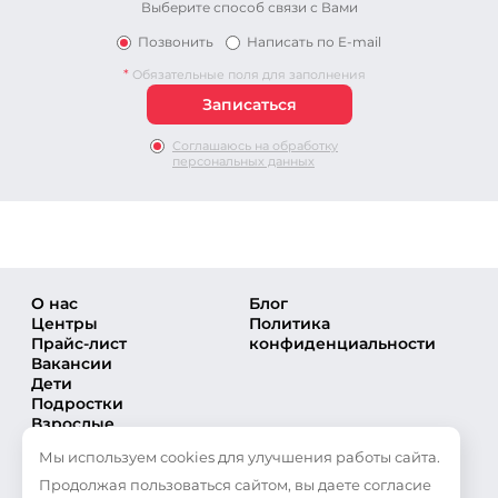
Выберите способ связи с Вами
Позвонить
Написать по E-mail
*
Обязательные поля для заполнения
Соглашаюсь на обработку
персональных данных
О нас
Блог
Центры
Политика
Прайс-лист
конфиденциальности
Вакансии
Дети
Подростки
Взрослые
Направления
Мы используем cookies для улучшения работы сайта.
Секции
Тренеры
Продолжая пользоваться сайтом, вы даете согласие