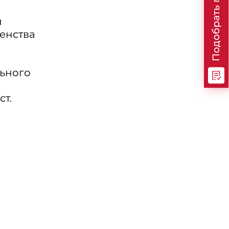
Подобрать программу
й
енства
ьного
т.