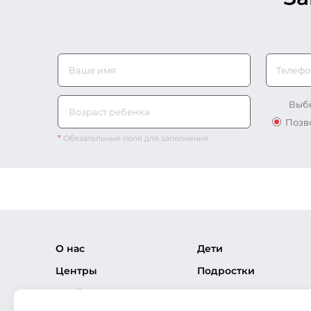
Телефо
Выбе
Позв
*
Обязательные поля для заполнения
О нас
Дети
Центры
Подростки
Прайс-лист
Взрослые