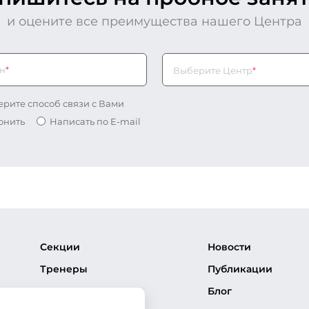
и оцените все преимущества нашего Центра
н
*
Выберите Центр*
Выберите Центр
*
рите способ связи с Вами
онить
Написать по E-mail
Секции
Новости
Тренеры
Публикации
Соревнования
Блог