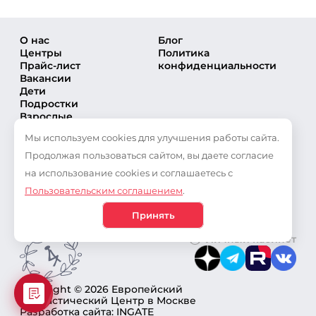
О нас
Блог
Центры
Политика
Прайс-лист
конфиденциальности
Вакансии
Дети
Подростки
Взрослые
Направления
Мы используем cookies для улучшения работы сайта.
Секции
Тренеры
Продолжая пользоваться сайтом, вы даете согласие
Соревнования
на использование cookies и соглашаетесь с
Частые вопросы
Пользовательским соглашением
.
Новости
Публикации
Принять
Личный кабинет
Copyright © 2026 Европейский
Гимнастический Центр в Москве
Разработка сайта: INGATE