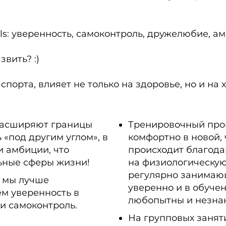
lls: уверенность, самоконтроль, дружелюбие, а
вить? :)
спорта, влияет не только на здоровье, но и на 
расширяют границы
Тренировочный проц
 «под другим углом», в
комфортно в новой, 
 амбиции, что
происходит благода
льные сферы жизни!
на физиологическую
регулярно занимающ
 мы лучше
уверенно и в обучен
ем уверенность в
любопытны и незнак
и самоконтроль.
На групповых заняти