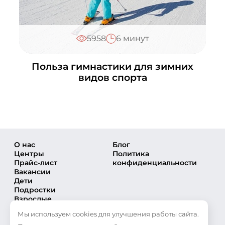
Матвеевское
+7 (495) 648-60-08
Написать в ВКонтакте
5958
6 минут
Медведково
+7 (495) 648-60-08
Польза гимнастики для зимних
Написать в ВКонтакте
видов спорта
Московский
+7 (495) 648-60-08
Написать в ВКонтакте
Мытищи
+7 (495) 648-60-08
О нас
Блог
Центры
Политика
Написать в ВКонтакте
Прайс-лист
конфиденциальности
Орехово
Вакансии
Дети
+7 (495) 648-60-08
Подростки
Написать в ВКонтакте
Взрослые
Направления
Подольск
Мы используем cookies для улучшения работы сайта.
Секции
+7 (495) 648-60-08