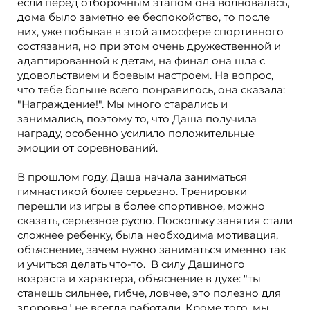
если перед отборочным этапом она волновалась,
дома было заметно ее беспокойство, то после
них, уже побывав в этой атмосфере спортивного
состязания, но при этом очень дружественной и
адаптированной к детям, на финал она шла с
удовольствием и боевым настроем. На вопрос,
что тебе больше всего понравилось, она сказала:
"Награждение!". Мы много старались и
занимались, поэтому то, что Даша получила
награду, особенно усилило положительные
эмоции от соревнований.
В прошлом году, Даша начала заниматься
гимнастикой более серьезно. Тренировки
перешли из игры в более спортивное, можно
сказать, серьезное русло. Поскольку занятия стали
сложнее ребенку, была необходима мотивация,
объяснение, зачем нужно заниматься именно так
и учиться делать что-то. В силу Дашиного
возраста и характера, объяснение в духе: "ты
станешь сильнее, гибче, ловчее, это полезно для
здоровья" не всегда работали. Кроме того, мы