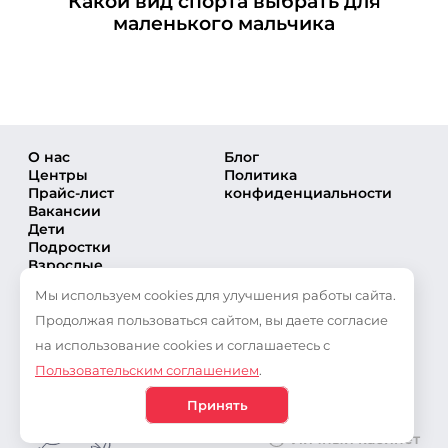
Какой вид спорта выбрать для
+7 (495) 648-60-08
маленького мальчика
Написать в ВКонтакте
Московский
+7 (495) 648-60-08
Написать в ВКонтакте
Мытищи
О нас
Блог
Центры
Политика
+7 (495) 648-60-08
Прайс-лист
конфиденциальности
Написать в ВКонтакте
Вакансии
Дети
Орехово
Подростки
+7 (495) 648-60-08
Взрослые
Написать в ВКонтакте
Направления
Мы используем cookies для улучшения работы сайта.
Секции
Подольск
Тренеры
Продолжая пользоваться сайтом, вы даете согласие
Соревнования
+7 (495) 648-60-08
на использование cookies и соглашаетесь с
Частые вопросы
Написать в ВКонтакте
Пользовательским соглашением
.
Новости
Публикации
Северный
Принять
+7 (495) 648-60-08
Личный кабинет
Написать в ВКонтакте