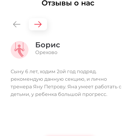
Отзывы о нас
Борис
Орехово
Сыну 6 лет, ходим 2ой год подряд.
Д
рекомендую данную секцию, и лично
в
тренера Яну Петрову. Яна умеет работать с
т
детьми, у ребенка большой прогресс.
в
д
п
Ч
о
г