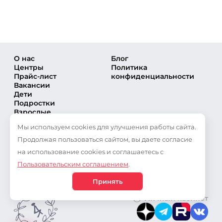
Написать в ВКонтакте
Мытищи
+7 (495) 648-60-08
Написать в ВКонтакте
О нас
Блог
Орехово
Центры
Политика
+7 (495) 648-60-08
Прайс-лист
конфиденциальности
Вакансии
Написать в ВКонтакте
Дети
Подольск
Подростки
Взрослые
+7 (495) 648-60-08
Направления
Написать в ВКонтакте
Мы используем cookies для улучшения работы сайта.
Секции
Тренеры
Продолжая пользоваться сайтом, вы даете согласие
Северный
Соревнования
на использование cookies и соглашаетесь с
+7 (495) 648-60-08
Частые вопросы
Пользовательским соглашением
.
Новости
Написать в ВКонтакте
Публикации
Сетунь
Принять
+7 (495) 648-60-08
Личный кабинет
Написать в ВКонтакте
Сосенское