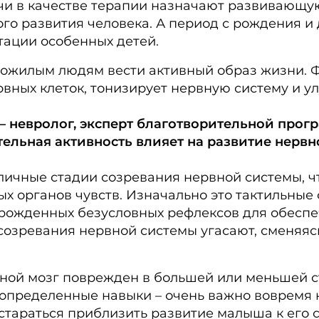
и в качестве терапии назначают развивающую
го развития человека. А период с рождения и 
ации особенных детей.
пожилым людям вести активный образ жизни. Ф
вных клеток, тонизирует нервную систему и у
– невролог, эксперт благотворительной прогр
тельная активность влияет на развитие нервн
личные стадии созревания нервной системы, ч
х органов чувств. Изначально это тактильны
 врожденных безусловных рефлексов для обесп
созревания нервной системы угасают, сменяясь
овной мозг поврежден в большей или меньшей с
 определенные навыки – очень важно вовремя 
стараться приблизить развитие малыша к его 