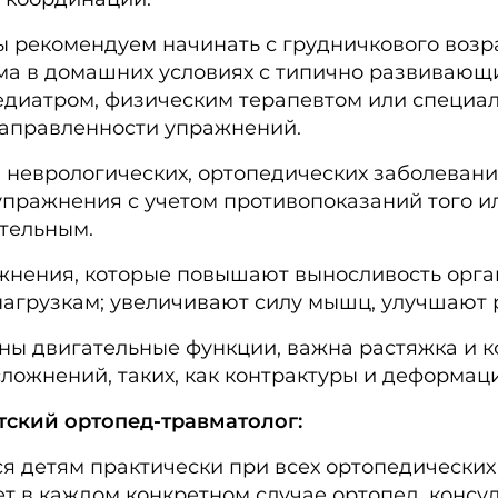
рекомендуем начинать с грудничкового возрас
ма в домашних условиях с типично развивающи
едиатром, физическим терапевтом или специа
направленности упражнений.
неврологических, ортопедических заболевания
ражнения с учетом противопоказаний того ил
тельным.
жнения, которые повышают выносливость орга
 нагрузкам; увеличивают силу мышц, улучшают 
ены двигательные функции, важна растяжка и 
ложнений, таких, как контрактуры и деформаци
тский ортопед-травматолог:
 детям практически при всех ортопедических
т в каждом конкретном случае ортопед, конс