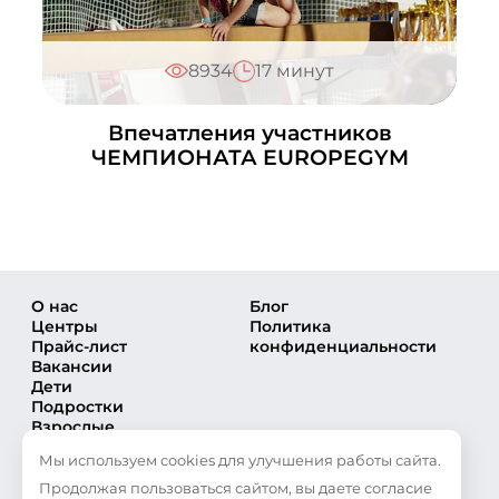
+7 (495) 648-60-08
Написать в ВКонтакте
Матвеевское
8934
17 минут
+7 (495) 648-60-08
Написать в ВКонтакте
Впечатления участников
Медведково
ЧЕМПИОНАТА EUROPEGYM
+7 (495) 648-60-08
Написать в ВКонтакте
Московский
+7 (495) 648-60-08
Написать в ВКонтакте
О нас
Блог
Центры
Политика
Мытищи
Прайс-лист
конфиденциальности
+7 (495) 648-60-08
Вакансии
Дети
Написать в ВКонтакте
Подростки
Орехово
Взрослые
Направления
+7 (495) 648-60-08
Мы используем cookies для улучшения работы сайта.
Секции
Написать в ВКонтакте
Тренеры
Продолжая пользоваться сайтом, вы даете согласие