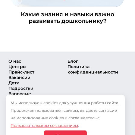
Медведково
+7 (495) 648-60-08
Какие знания и навыки важно
Написать в ВКонтакте
развивать дошкольнику?
Московский
+7 (495) 648-60-08
Написать в ВКонтакте
Мытищи
+7 (495) 648-60-08
О нас
Блог
Центры
Политика
Написать в ВКонтакте
Прайс-лист
конфиденциальности
Орехово
Вакансии
Дети
+7 (495) 648-60-08
Подростки
Написать в ВКонтакте
Взрослые
Направления
Подольск
Мы используем cookies для улучшения работы сайта.
Секции
+7 (495) 648-60-08
Тренеры
Продолжая пользоваться сайтом, вы даете согласие
Соревнования
Написать в ВКонтакте
на использование cookies и соглашаетесь с
Частые вопросы
Северный
Пользовательским соглашением
.
Новости
Публикации
+7 (495) 648-60-08