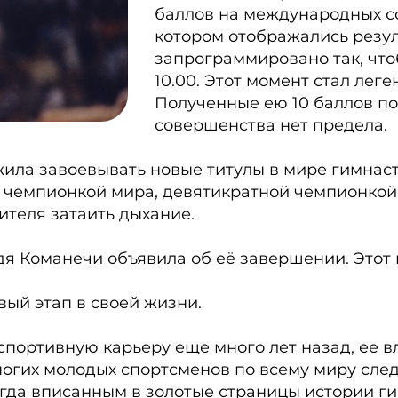
баллов на международных со
котором отображались резу
запрограммировано так, что
10.00. Этот момент стал лег
Полученные ею 10 баллов под
совершенства нет предела.
ла завоевывать новые титулы в мире гимнаст
 чемпионкой мира, девятикратной чемпионко
ителя затаить дыхание.
Надя Команечи объявила об её завершении. Это
вый этап в своей жизни.
портивную карьеру еще много лет назад, ее в
гих молодых спортсменов по всему миру след
гда вписанным в золотые страницы истории гимн