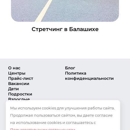
Стретчинг в Балашихе
О нас
Блог
Центры
Политика
Прайс-лист
конфиденциальности
Вакансии
Дети
Подростки
Взрослые
Направления
Мы используем cookies для улучшения работы сайта.
Секции
Тренеры
Продолжая пользоваться сайтом, вы даете согласие
Соревнования
на использование cookies и соглашаетесь с
Частые вопросы
Пользовательским соглашением
.