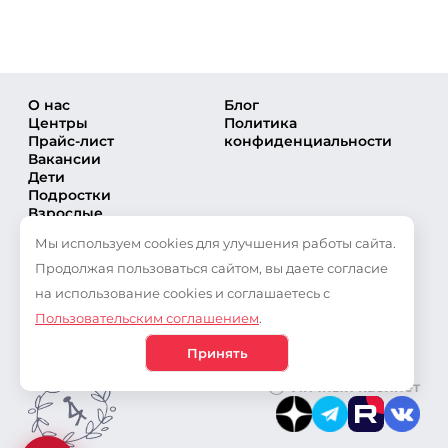
О нас
Блог
Центры
Политика
Прайс-лист
конфиденциальности
Вакансии
Дети
Подростки
Взрослые
Направления
Мы используем cookies для улучшения работы сайта.
Секции
Тренеры
Продолжая пользоваться сайтом, вы даете согласие
Соревнования
на использование cookies и соглашаетесь с
Частые вопросы
Пользовательским соглашением
.
Новости
Публикации
Принять
Личный кабинет